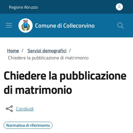
Salta al contenuto principale
Skip to footer content
Regione Abruzzo
Comune di Collecorvino
Briciole di pane
Home
/
Servizi demografici
/
Chiedere la pubblicazione di matrimonio
Chiedere la pubblicazione
di matrimonio
Condividi
Normativa di riferimento