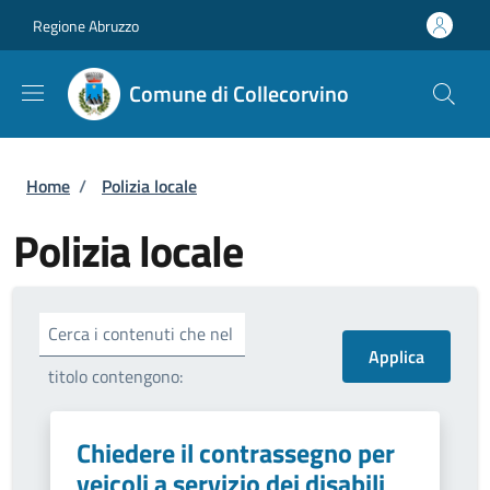
Salta al contenuto principale
Skip to footer content
Regione Abruzzo
Comune di Collecorvino
Briciole di pane
Home
/
Polizia locale
Polizia locale
Cerca i contenuti che nel
titolo contengono:
Chiedere il contrassegno per
veicoli a servizio dei disabili