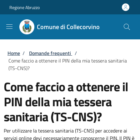
Salta al contenuto principale
Skip to footer content
Regione Abruzzo
Comune di Collecorvino
Briciole di pane
Home
/
Domande frequenti
/
Come faccio a ottenere il PIN della mia tessera sanitaria
(TS-CNS)?
Come faccio a ottenere il
PIN della mia tessera
sanitaria (TS-CNS)?
Per utilizzare la tessera sanitaria (TS-CNS) per accedere ai
servizi online devi necessariamente conoscerne il PIN. Il PIN è