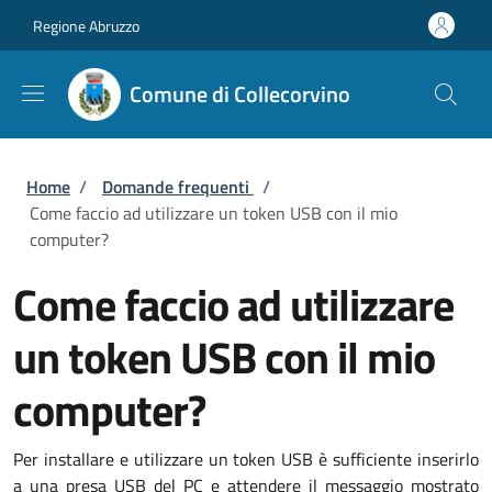
Salta al contenuto principale
Skip to footer content
Regione Abruzzo
Comune di Collecorvino
Briciole di pane
Home
/
Domande frequenti
/
Come faccio ad utilizzare un token USB con il mio
computer?
Come faccio ad utilizzare
un token USB con il mio
computer?
Per installare e utilizzare un token USB è sufficiente inserirlo
a una presa USB del PC e attendere il messaggio mostrato