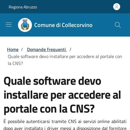
Salta al contenuto principale
Skip to footer content
Regione Abruzzo
Comune di Collecorvino
Briciole di pane
Home
/
Domande frequenti
/
Quale software devo installare per accedere al portale con
la CNS?
Quale software devo
installare per accedere al
portale con la CNS?
È possibile autenticarsi tramite CNS ai servizi online abilitati
dopo aver installato i driver messi a disposizione dal fornitore