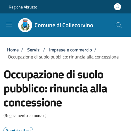
Salta al contenuto principale
Skip to footer content
Regione Abruzzo
Comune di Collecorvino
Briciole di pane
Home
/
Servizi
/
Imprese e commercio
/
Occupazione di suolo pubblico: rinuncia alla concessione
Occupazione di suolo
pubblico: rinuncia alla
concessione
(Regolamento comunale)
Servizio attivo