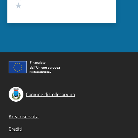
Valuta 1 stelle su 5
Comune di Collecorvino
Footer menu
Area riservata
Crediti